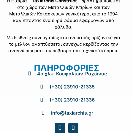
Η Εταιρία
΄΄Taxiarchis Construct΄΄
δραστηριοποιείται
στο χώρο των Μεταλλικών Κτιρίων και των
Μεταλλικών Κατασκευών γενικότερα, από το 1994
καλύπτοντας ένα ευρύ φάσµα εφαρµογών από
χάλυβα.
Με διεθνείς συνεργασίες και ανοικτούς ορίζοντες για
το μέλλον αναπτύσσεται συνεχώς κερδίζοντας την
αναγνώριση και τον σεβασμό του τεχνικού κόσμου.
ΠΛΗΡΟΦΟΡΙΕΣ
4ο χλμ. Κουφαλίων-Ραχώνας
(+30) 23910-21335
(+30) 23910-21336
info@taxiarchis.gr