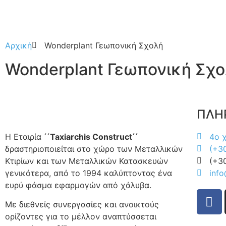
Αρχική
Wonderplant Γεωπονική Σχολή
Wonderplant Γεωπονική Σχ
ΠΛΗ
Η Εταιρία
΄΄Taxiarchis Construct΄΄
4ο 
δραστηριοποιείται στο χώρο των Μεταλλικών
(+3
Κτιρίων και των Μεταλλικών Κατασκευών
(+3
γενικότερα, από το 1994 καλύπτοντας ένα
info
ευρύ φάσµα εφαρµογών από χάλυβα.
Με διεθνείς συνεργασίες και ανοικτούς
ορίζοντες για το μέλλον αναπτύσσεται