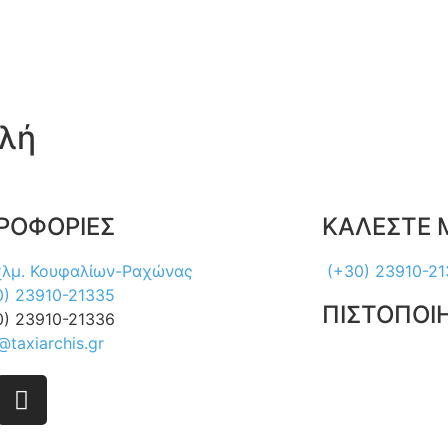
Αρχική
Εταιρία
Υπηρεσίες
Έργα
Επικοινω
ολή
ΡΟΦΟΡΙΕΣ
ΚΑΛΕΣΤΕ 
χλμ. Κουφαλίων-Ραχώνας
(+30) 23910-2
0) 23910-21335
ΠΙΣΤΟΠΟΙΗ
0) 23910-21336
@taxiarchis.gr